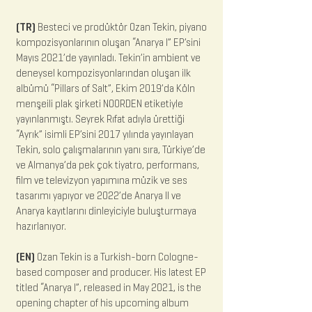
(TR)
Besteci ve prodüktör Ozan Tekin, piyano
kompozisyonlarının oluşan “Anarya I” EP’sini
Mayıs 2021’de yayınladı. Tekin’in ambient ve
deneysel kompozisyonlarından oluşan ilk
albümü “Pillars of Salt”, Ekim 2019’da Köln
menşeili plak şirketi NOORDEN etiketiyle
yayınlanmıştı. Seyrek Rıfat adıyla ürettiği
“Ayrık” isimli EP’sini 2017 yılında yayınlayan
Tekin, solo çalışmalarının yanı sıra, Türkiye’de
ve Almanya’da pek çok tiyatro, performans,
film ve televizyon yapımına müzik ve ses
tasarımı yapıyor ve 2022’de Anarya II ve
Anarya kayıtlarını dinleyiciyle buluşturmaya
hazırlanıyor.
(EN)
Ozan Tekin is a Turkish-born Cologne-
based composer and producer. His latest EP
titled “Anarya I”, released in May 2021, is the
opening chapter of his upcoming album