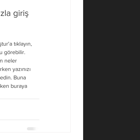
la giriş 
r'a tıklayın, 
 görebilir. 
ın neler 
ırken yazınızı 
dedin. Buna 
eken buraya 