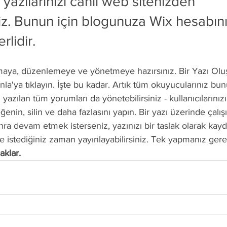
yazılarınızı canlı web sitenizden 
iz. Bunun için blogunuza Wix hesabınız
lidir.
maya, düzenlemeye ve yönetmeye hazırsınız. Bir Yazı Oluştu
nla'ya tıklayın. İşte bu kadar. Artık tüm okuyucularınız bunu
n yazılan tüm yorumları da yönetebilirsiniz - kullanıcılarınız
ğenin, silin ve daha fazlasını yapın. Bir yazı üzerinde çalış
ra devam etmek isterseniz, yazınızı bir taslak olarak kay
ve istediğiniz zaman yayınlayabilirsiniz. Tek yapmanız ger
aklar.